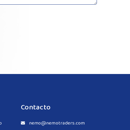
Contacto
o
nemo@nemotraders.com