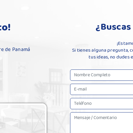
to!
¿Buscas 
¡Estamo
ibre de Panamá
Si tienes alguna pregunta,
tus ideas, no dudes